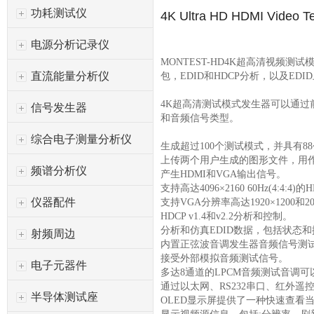
功耗测试仪
4K Ultra HD HDMI Video Te
电源分析记录仪
MONTEST-HD4K超高清视频测试
直流能量分析仪
包，EDID和HDCP分析，以及E
4K超高清测试模式发生器可以通过前
信号发生器
和音频信号类型。
综合电子测量分析仪
生成超过100个测试模式，并具有8
上传两个用户生成的图形文件，用
频谱分析仪
产生HDMI和VGA输出信号。
支持高达4096×2160 60Hz(4:4:4
仪器配件
支持VGA分辨率高达1920×1200和204
HDCP v1.4和v2.2分析和控制。
分析和仿真EDID数据，包括状态和控
射频周边
内置正弦波音调发生器音频信号测
接受外部模拟音频测试信号。
电子元器件
多达8通道的LPCM音频测试音调
通过以太网、RS232串口、红外遥
半导体测试座
OLED显示屏提供了一种快速查看