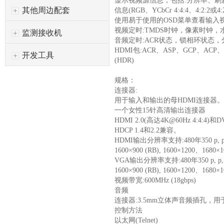
显示视频源信息，包括:分辨率、刷新
其他周边配套
信息(RGB、YCbCr 4:4:4、4:2:2或
使用易于使用的OSD菜单查看输入
视频定时:TMDS时钟，像素时钟，
监测接收机
音频定时:ACR状态，锁相环状态
HDMI包:ACR、ASP、GCP、ACP、IS
开发工具
(HDR)
规格：
连接器:
用于输入和输出的母HDMI连接器
一个女性15针高清输出连接器
HDMI 2.0(高达4K@60Hz 4:4:4)和
HDCP 1.4和2.2兼容。
HDMI输出分辨率支持:480年350 p, p, 57
1600×900 (RB), 1600×1200、1680×1
VGA输出分辨率支持:480年350 p, p, 576
1600×900 (RB), 1600×1200、1680×1
视频带宽:600MHz (18gbps)
音频
连接器:3.5mm立体声音频插孔，
控制方法
以太网(Telnet)