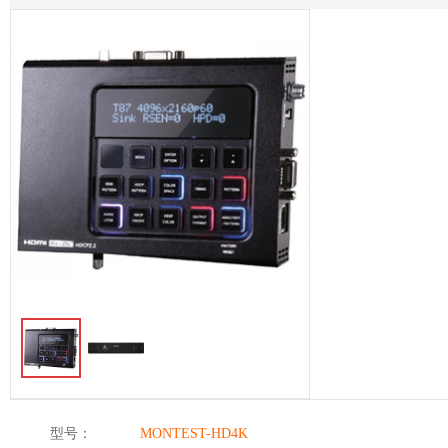
型号：
MONTEST-HD4K